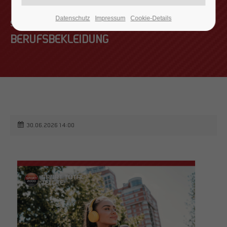
Datenschutz
Impressum
Cookie-Details
SICHER & PROFESSIONELL
24h
/ 365days
BERUFSBEKLEIDUNG
We offer support for our customers
Mon - Fri 8:00am - 5:00pm
(GMT +1)
Get in touch
30.06.2026 14:00
Cybersteel Inc.
376-293 City Road, Suite 600
San Francisco, CA 94102
Have any questions?
+44 1234 567 890
Drop us a line