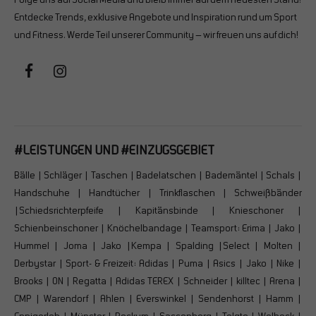
Folge uns auf Social Media und bleib immer auf dem neuesten Stand!
Entdecke Trends, exklusive Angebote und Inspiration rund um Sport
und Fitness. Werde Teil unserer Community – wir freuen uns auf dich!
#LEISTUNGEN UND #EINZUGSGEBIET
Bälle | Schläger | Taschen | Badelatschen | Bademäntel | Schals |
Handschuhe | Handtücher | Trinkflaschen | Schweißbänder
|Schiedsrichterpfeife | Kapitänsbinde | Knieschoner |
Schienbeinschoner | Knöchelbandage | Teamsport: Erima | Jako |
Hummel | Joma | Jako |Kempa | Spalding |Select | Molten |
Derbystar | Sport- & Freizeit: Adidas | Puma | Asics | Jako | Nike |
Brooks | ON | Regatta | Adidas TEREX | Schneider | killtec | Arena |
CMP | Warendorf | Ahlen | Everswinkel | Sendenhorst | Hamm |